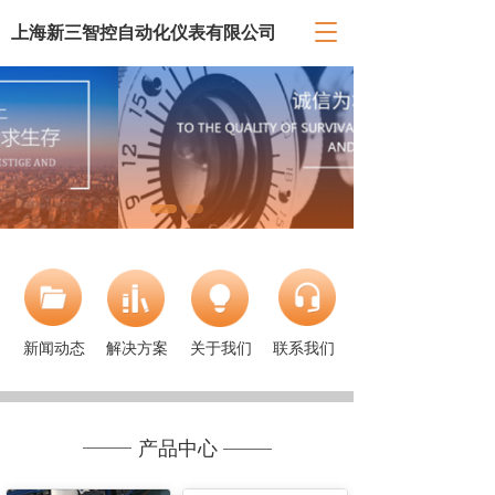
T
上海新三智控自动化仪表有限公司
o
g
g
l
e
n
a
v
i
g
a
t
i
o
新闻动态
解决方案
关于我们
联系我们
n
产品中心